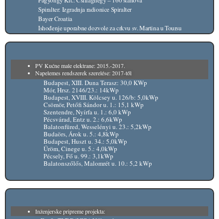
Fagyöngy Kft.: Csillaghegy – 160 stanova
Spiralter: Izgradnja radionice Spiralter
Bayer Croatia
Ishođenje uporabne dozvole za crkvu sv. Martina u Toursu
PV Kućne male elektrane: 2015.-2017.
Napelemes rendszerek szerelése: 2017-től
Budapest, XIII. Duna Terasz: 30,0 KWp
Mór, Hrsz. 2146/23.: 14kWp
Budapest, XVIII. Kölcsey u. 126/b: 5,0kWp
Csömör, Petőfi Sándor u. 1.: 15,1 kWp
Szentendre, Nyírfa u. 1.: 6,0 kWp
Pécsvárad, Entz u. 2.: 6,6kWp
Balatonfüred, Wesselényi u. 23.: 5,2kWp
Budaörs, Árok u. 5.: 4,8kWp
Budapest, Huszt u. 34.: 5,0kWp
Üröm, Cinege u. 5.: 4,0kWp
Pécsely, Fő u. 99.: 3,1kWp
Balatonszőlős, Malomrét u. 10.: 5,2 kWp
Inženjerske pripreme projekta: