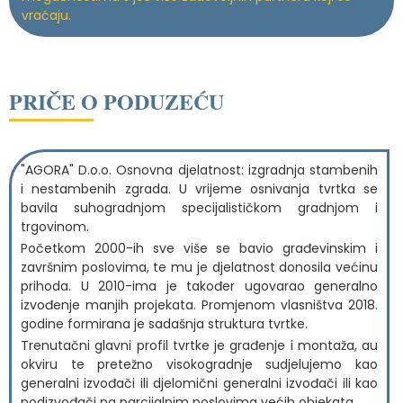
vraćaju.
PRIČE O PODUZEĆU
"AGORA" D.o.o. Osnovna djelatnost: izgradnja stambenih
i nestambenih zgrada. U vrijeme osnivanja tvrtka se
bavila suhogradnjom specijalističkom gradnjom i
trgovinom.
Početkom 2000-ih sve više se bavio građevinskim i
završnim poslovima, te mu je djelatnost donosila većinu
prihoda. U 2010-ima je također ugovarao generalno
izvođenje manjih projekata. Promjenom vlasništva 2018.
godine formirana je sadašnja struktura tvrtke.
Trenutačni glavni profil tvrtke je građenje i montaža, au
okviru te pretežno visokogradnje sudjelujemo kao
generalni izvođači ili djelomični generalni izvođači ili kao
podizvođači na parcijalnim poslovima većih objekata.