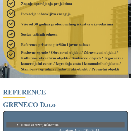
Znanje upravljanja projektima
Inovacija: obnovljiva energija
Više od 30 godina profesionalnog iskustva u izvođačima
Sustav tržišnih odnosa
Reference privatnog tržišta i javne nabave
Poslovne zgrade / Obrazovni objekti / Zdravstveni objekti /
Kulturno-rekreativni objekti / Bankarski objekti / Trgovački i
komercijalni centri / Izgradnja cesta i komunalnih objekata /
Stambena izgradnja / Industrijski objekti / Prometni objekti
REFERENCE
GRENECO D.o.o
Nalozi za razvoj nekretnina:
Primatum D.o.o. 2010-2011.