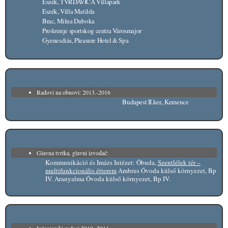
Eszék, TVRDAVICA Villapark
Eszék, Villa Matilda
Brac, Milna Duboka
Proširenje sportskog centra Városmajor
Gyenesdiás, Pleasure Hotel & Spa
Radovi na obnovi: 2013.-2016
Budapest II.ker., Kemence
Glavna tvrtka, glavni izvođač:
Kommunikáció és Imázs Intézet: Óbuda,
Szentlélek tér –
multifunkcionális étterem
Ambrus Óvoda külső környezet, Bp
IV. Aranyalma Óvoda külső környezet, Bp IV.