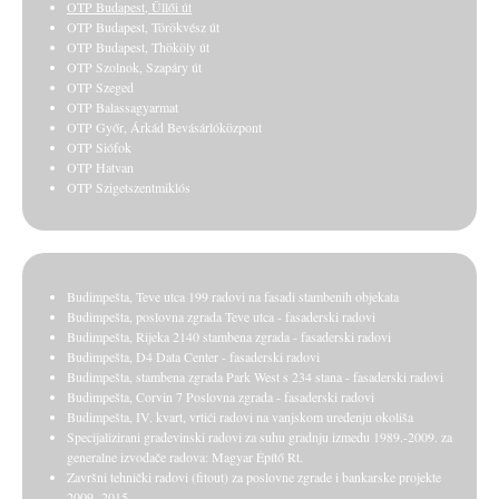
OTP Budapest, Üllői út
OTP Budapest, Törökvész út
OTP Budapest, Thököly út
OTP Szolnok, Szapáry út
OTP Szeged
OTP Balassagyarmat
OTP Győr, Árkád Bevásárlóközpont
OTP Siófok
OTP Hatvan
OTP Szigetszentmiklós
Budimpešta, Teve utca 199 radovi na fasadi stambenih objekata
Budimpešta, poslovna zgrada Teve utca - fasaderski radovi
Budimpešta, Rijeka 2140 stambena zgrada - fasaderski radovi
Budimpešta, D4 Data Center - fasaderski radovi
Budimpešta, stambena zgrada Park West s 234 stana - fasaderski radovi
Budimpešta, Corvin 7 Poslovna zgrada - fasaderski radovi
Budimpešta, IV. kvart, vrtići radovi na vanjskom uređenju okoliša
Specijalizirani građevinski radovi za suhu gradnju između 1989.-2009. za
generalne izvođače radova: Magyar Építő Rt.
Završni tehnički radovi (fitout) za poslovne zgrade i bankarske projekte
2009.-2015.