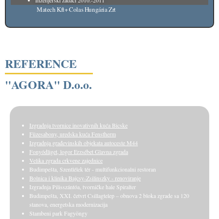
Inženjerski zadaci 2010.-2011
Matech Kft+ Colas Hungária Zrt
REFERENCE
"AGORA" D.o.o.
Izgradnja tvornice inovativnih kuća Bicske
Füzesabony, uredska kuća Fenstherm
Izgradnja građevinskih objekata autoceste M44
Fonyódliget, logor Erzsébet Glavna zgrada
Velika zgrada crkvene zajednice
Budimpešta, Szentlélek tér - multifunkcionalni restoran
Bolnica i klinika Bajcsy-Zsilinszky - renoviranje
Izgradnja Pilisszántóa, tvorničke hale Spiralter
Budimpešta, XXI. četvrt Csillagtelep – obnova 2 bloka zgrade sa 120
stanova, energetska modernizacija
Stambeni park Fagyöngy