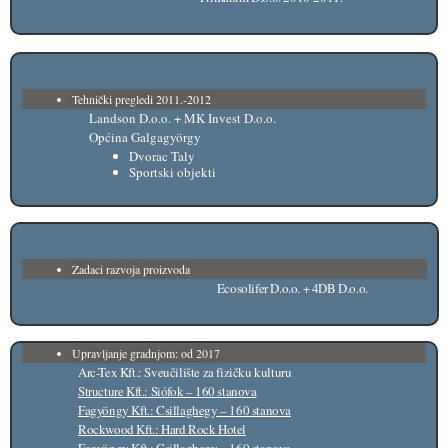
Tehnički pregledi 2011.-2012
Landson D.o.o. + MK Invest D.o.o.
Općina Galgagyörgy
Dvorac Taly
Sportski objekti
Zadaci razvoja proizvoda
Ecosolifer D.o.o. + 4DB D.o.o.
Upravljanje gradnjom: od 2017
Arc-Tex Kft.: Sveučilište za fizičku kulturu
Structure Kft.: Siófok – 160 stanova
Fagyöngy Kft.: Csillaghegy – 160 stanova
Rockwood Kft.: Hard Rock Hotel