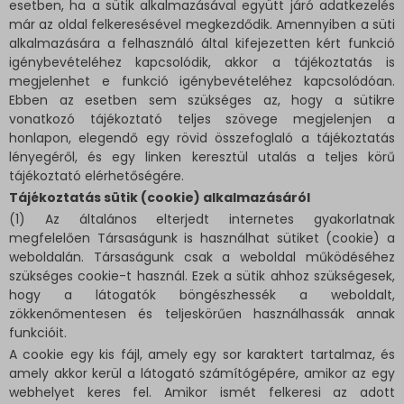
esetben, ha a sütik alkalmazásával együtt járó adatkezelés
már az oldal felkeresésével megkezdődik. Amennyiben a süti
alkalmazására a felhasználó által kifejezetten kért funkció
igénybevételéhez kapcsolódik, akkor a tájékoztatás is
megjelenhet e funkció igénybevételéhez kapcsolódóan.
Ebben az esetben sem szükséges az, hogy a sütikre
vonatkozó tájékoztató teljes szövege megjelenjen a
honlapon, elegendő egy rövid összefoglaló a tájékoztatás
lényegéről, és egy linken keresztül utalás a teljes körű
tájékoztató elérhetőségére.
Tájékoztatás sütik (cookie) alkalmazásáról
(1) Az általános elterjedt internetes gyakorlatnak
megfelelően Társaságunk is használhat sütiket (cookie) a
weboldalán. Társaságunk csak a weboldal működéséhez
szükséges cookie-t használ. Ezek a sütik ahhoz szükségesek,
hogy a látogatók böngészhessék a weboldalt,
zökkenőmentesen és teljeskörűen használhassák annak
funkcióit.
A cookie egy kis fájl, amely egy sor karaktert tartalmaz, és
amely akkor kerül a látogató számítógépére, amikor az egy
webhelyet keres fel. Amikor ismét felkeresi az adott