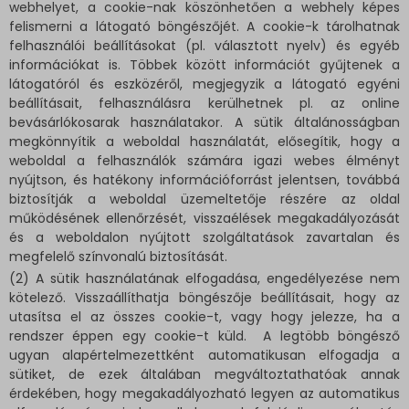
webhelyet, a cookie-nak köszönhetően a webhely képes
felismerni a látogató böngészőjét. A cookie-k tárolhatnak
felhasználói beállításokat (pl. választott nyelv) és egyéb
információkat is. Többek között információt gyűjtenek a
látogatóról és eszközéről, megjegyzik a látogató egyéni
beállításait, felhasználásra kerülhetnek pl. az online
bevásárlókosarak használatakor. A sütik általánosságban
megkönnyítik a weboldal használatát, elősegítik, hogy a
weboldal a felhasználók számára igazi webes élményt
nyújtson, és hatékony információforrást jelentsen, továbbá
biztosítják a weboldal üzemeltetője részére az oldal
működésének ellenőrzését, visszaélések megakadályozását
és a weboldalon nyújtott szolgáltatások zavartalan és
megfelelő színvonalú biztosítását.
(2) A sütik használatának elfogadása, engedélyezése nem
kötelező. Visszaállíthatja böngészője beállításait, hogy az
utasítsa el az összes cookie-t, vagy hogy jelezze, ha a
rendszer éppen egy cookie-t küld. A legtöbb böngésző
ugyan alapértelmezettként automatikusan elfogadja a
sütiket, de ezek általában megváltoztathatóak annak
érdekében, hogy megakadályozható legyen az automatikus