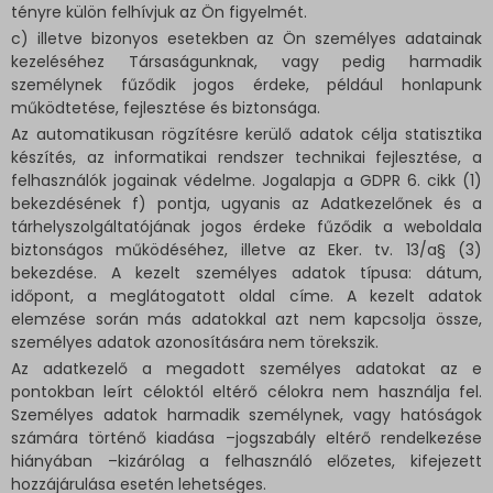
tényre külön felhívjuk az Ön figyelmét.
c) illetve bizonyos esetekben az Ön személyes adatainak
kezeléséhez Társaságunknak, vagy pedig harmadik
személynek fűződik jogos érdeke, például honlapunk
működtetése, fejlesztése és biztonsága.
Az automatikusan rögzítésre kerülő adatok célja statisztika
készítés, az informatikai rendszer technikai fejlesztése, a
felhasználók jogainak védelme. Jogalapja a GDPR 6. cikk (1)
bekezdésének f) pontja, ugyanis az Adatkezelőnek és a
tárhelyszolgáltatójának jogos érdeke fűződik a weboldala
biztonságos működéséhez, illetve az Eker. tv. 13/a§ (3)
bekezdése. A kezelt személyes adatok típusa: dátum,
időpont, a meglátogatott oldal címe. A kezelt adatok
elemzése során más adatokkal azt nem kapcsolja össze,
személyes adatok azonosítására nem törekszik.
Az adatkezelő a megadott személyes adatokat az e
pontokban leírt céloktól eltérő célokra nem használja fel.
Személyes adatok harmadik személynek, vagy hatóságok
számára történő kiadása –jogszabály eltérő rendelkezése
hiányában –kizárólag a felhasználó előzetes, kifejezett
hozzájárulása esetén lehetséges.