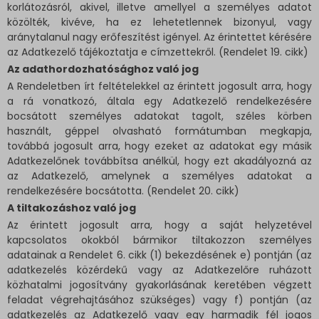
korlátozásról, akivel, illetve amellyel a személyes adatot
közölték, kivéve, ha ez lehetetlennek bizonyul, vagy
aránytalanul nagy erőfeszítést igényel. Az érintettet kérésére
az Adatkezelő tájékoztatja e címzettekről. (Rendelet 19. cikk)
Az adathordozhatósághoz való jog
A Rendeletben írt feltételekkel az érintett jogosult arra, hogy
a rá vonatkozó, általa egy Adatkezelő rendelkezésére
bocsátott személyes adatokat tagolt, széles körben
használt, géppel olvasható formátumban megkapja,
továbbá jogosult arra, hogy ezeket az adatokat egy másik
Adatkezelőnek továbbítsa anélkül, hogy ezt akadályozná az
az Adatkezelő, amelynek a személyes adatokat a
rendelkezésére bocsátotta. (Rendelet 20. cikk)
A tiltakozáshoz való jog
Az érintett jogosult arra, hogy a saját helyzetével
kapcsolatos okokból bármikor tiltakozzon személyes
adatainak a Rendelet 6. cikk (1) bekezdésének e) pontján (az
adatkezelés közérdekű vagy az Adatkezelőre ruházott
közhatalmi jogosítvány gyakorlásának keretében végzett
feladat végrehajtásához szükséges) vagy f) pontján (az
adatkezelés az Adatkezelő vagy egy harmadik fél jogos