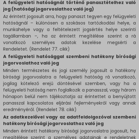
A felügyeleti hatóságnál történő panasztételhez való
jog (hatósági jogorvoslathoz való jog)
Az érintett jogosult arra, hogy panaszt tegyen egy felügyeleti
hatóságnál – különösen a szokásos tartózkodási helye, a
munkahelye vagy a feltételezett jogsértés helye szerinti
tagállamban –, ha az érintett megítélése szerint a rá
vonatkozó személyes adatok kezelése megsérti a
Rendeletet. (Rendelet 77. cikk)
A felügyeleti hatósággal szembeni hatékony bírósági
jogorvoslathoz való jog
Minden természetes és jogi személy jogosult a hatékony
bírósági jogorvoslatra a felügyeleti hatóság rá vonatkozó,
jogilag kötelező erejű döntésével szemben, vagy ha a
felügyeleti hatóság nem foglalkozik a panasszal, vagy három
hónapon belül nem tájékoztatja az érintettet a benyújtott
panasszal kapcsolatos eljárási fejleményekről vagy annak
eredményéről. (Rendelet 78. cikk)
Az adatkezelővel vagy az adatfeldolgozóval szembeni
hatékony bírósági jogorvoslathoz való jog
Minden érintett hatékony bírósági jogorvoslatra jogosult, ha
megítélése szerint a személyes adatainak e rendeletnek