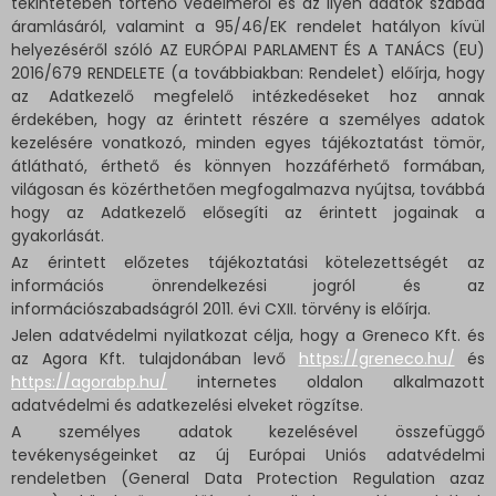
tekintetében történő védelméről és az ilyen adatok szabad
áramlásáról, valamint a 95/46/EK rendelet hatályon kívül
helyezéséről szóló AZ EURÓPAI PARLAMENT ÉS A TANÁCS (EU)
2016/679 RENDELETE (a továbbiakban: Rendelet) előírja, hogy
az Adatkezelő megfelelő intézkedéseket hoz annak
érdekében, hogy az érintett részére a személyes adatok
kezelésére vonatkozó, minden egyes tájékoztatást tömör,
átlátható, érthető és könnyen hozzáférhető formában,
világosan és közérthetően megfogalmazva nyújtsa, továbbá
hogy az Adatkezelő elősegíti az érintett jogainak a
gyakorlását.
Az érintett előzetes tájékoztatási kötelezettségét az
információs önrendelkezési jogról és az
információszabadságról 2011. évi CXII. törvény is előírja.
Jelen adatvédelmi nyilatkozat célja, hogy a Greneco Kft. és
az Agora Kft. tulajdonában levő
https://greneco.hu/
és
https://agorabp.hu/
internetes oldalon alkalmazott
adatvédelmi és adatkezelési elveket rögzítse.
A személyes adatok kezelésével összefüggő
tevékenységeinket az új Európai Uniós adatvédelmi
rendeletben (General Data Protection Regulation azaz