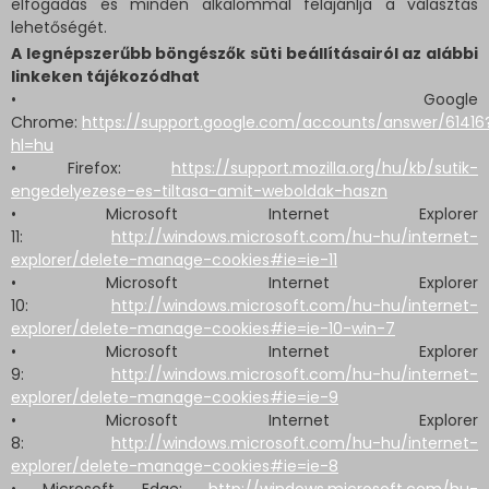
elfogadás és minden alkalommal felajánlja a választás
lehetőségét.
A legnépszerűbb böngészők süti beállításairól az alábbi
linkeken tájékozódhat
• Google
Chrome:
https://support.google.com/accounts/answer/61416
hl=hu
• Firefox:
https://support.mozilla.org/hu/kb/sutik-
engedelyezese-es-tiltasa-amit-weboldak-haszn
• Microsoft Internet Explorer
11:
http://windows.microsoft.com/hu-hu/internet-
explorer/delete-manage-cookies#ie=ie-11
• Microsoft Internet Explorer
10:
http://windows.microsoft.com/hu-hu/internet-
explorer/delete-manage-cookies#ie=ie-10-win-7
• Microsoft Internet Explorer
9:
http://windows.microsoft.com/hu-hu/internet-
explorer/delete-manage-cookies#ie=ie-9
• Microsoft Internet Explorer
8:
http://windows.microsoft.com/hu-hu/internet-
explorer/delete-manage-cookies#ie=ie-8