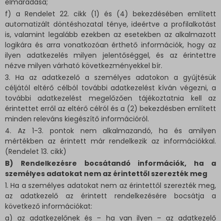
elmaradása;
f) a Rendelet 22. cikk (1) és (4) bekezdésében említett
automatizált döntéshozatal ténye, ideértve a profilalkotást
is, valamint legalább ezekben az esetekben az alkalmazott
logikára és arra vonatkozóan érthető információk, hogy az
ilyen adatkezelés milyen jelentőséggel, és az érintettre
nézve milyen várható következményekkel bír.
3. Ha az adatkezelő a személyes adatokon a gyűjtésük
céljától eltérő célból további adatkezelést kíván végezni, a
további adatkezelést megelőzően tájékoztatnia kell az
érintettet erről az eltérő célról és a (2) bekezdésben említett
minden releváns kiegészítő információról.
4. Az 1-3. pontok nem alkalmazandó, ha és amilyen
mértékben az érintett már rendelkezik az információkkal.
(Rendelet 13. cikk)
B) Rendelkezésre bocsátandó információk, ha a
személyes adatokat nem az érintettől szerezték meg
1. Ha a személyes adatokat nem az érintettől szerezték meg,
az adatkezelő az érintett rendelkezésére bocsátja a
következő információkat:
a) az adatkezelőnek és – ha van ilyen – az adatkezelő