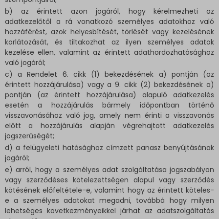
b) az érintett azon jogáról, hogy kérelmezheti az
adatkezelőtől a rá vonatkozó személyes adatokhoz való
hozzáférést, azok helyesbítését, törlését vagy kezelésének
korlátozását, és tiltakozhat az ilyen személyes adatok
kezelése ellen, valamint az érintett adathordozhatósághoz
való jogáról;
c) a Rendelet 6. cikk (1) bekezdésének a) pontján (az
érintett hozzájárulása) vagy a 9. cikk (2) bekezdésének a)
pontján (az érintett hozzájárulása) alapuló adatkezelés
esetén a hozzájárulás bármely időpontban történő
visszavonásához való jog, amely nem érinti a visszavonás
előtt a hozzájárulás alapján végrehajtott adatkezelés
jogszerűségét;
d) a felügyeleti hatósághoz címzett panasz benyújtásának
jogáról;
e) arról, hogy a személyes adat szolgáltatása jogszabályon
vagy szerződéses kötelezettségen alapul vagy szerződés
kötésének előfeltétele-e, valamint hogy az érintett köteles-
e a személyes adatokat megadni, továbbá hogy milyen
lehetséges következményeikkel járhat az adatszolgáltatás