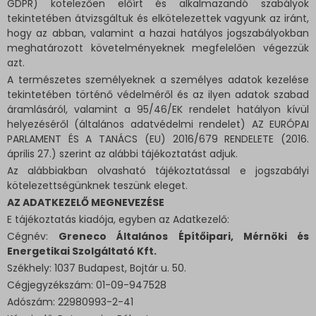
GDPR) kötelezően előírt és alkalmazandó szabályok
tekintetében átvizsgáltuk és elkötelezettek vagyunk az iránt,
hogy az abban, valamint a hazai hatályos jogszabályokban
meghatározott követelményeknek megfelelően végezzük
azt.
A természetes személyeknek a személyes adatok kezelése
tekintetében történő védelméről és az ilyen adatok szabad
áramlásáról, valamint a 95/46/EK rendelet hatályon kívül
helyezéséről (általános adatvédelmi rendelet) AZ EURÓPAI
PARLAMENT ÉS A TANÁCS (EU) 2016/679 RENDELETE (2016.
április 27.) szerint az alábbi tájékoztatást adjuk.
Az alábbiakban olvasható tájékoztatással e jogszabályi
kötelezettségünknek teszünk eleget.
AZ ADATKEZELŐ MEGNEVEZÉSE
E tájékoztatás kiadója, egyben az Adatkezelő:
Cégnév:
Greneco Általános Építőipari, Mérnöki és
Energetikai Szolgáltató Kft.
Székhely: 1037 Budapest, Bojtár u. 50.
Cégjegyzékszám: 01-09-947528
Adószám: 22980993-2-41