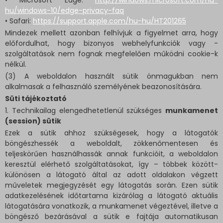
• Microsoft Edge:
http://windows.microsoft.com/hu-
hu/windows-10/edge-privacy-faq
• Safari:
https://support.apple.com/hu-hu/HT201265
Mindezek mellett azonban felhívjuk a figyelmet arra, hogy
előfordulhat, hogy bizonyos webhelyfunkciók vagy -
szolgáltatások nem fognak megfelelően működni cookie-k
nélkül.
(3) A weboldalon használt sütik önmagukban nem
alkalmasak a felhasználó személyének beazonosítására.
Süti tájékoztató
1. Technikailag elengedhetetlenül szükséges
munkamenet
(session) sütik
Ezek a sütik ahhoz szükségesek, hogy a látogatók
böngészhessék a weboldalt, zökkenőmentesen és
teljeskörűen használhassák annak funkcióit, a weboldalon
keresztül elérhető szolgáltatásokat, így – többek között-
különösen a látogató által az adott oldalakon végzett
műveletek megjegyzését egy látogatás során. Ezen sütik
adatkezelésének időtartama kizárólag a látogató aktuális
látogatására vonatkozik, a munkamenet végeztével, illetve a
böngésző bezárásával a sütik e fajtája automatikusan