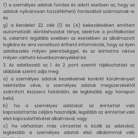
f) a személyes adatok forrása és adott esetben az, hogy az
adatok nyilvánosan hozzáférhető forrásokból származnak-e;
és
g) a Rendelet 22. cikk (1) és (4) bekezdésében említett
automatizált döntéshozatal ténye, ideértve a profilalkotást
is, valamint legalább ezekben az esetekben az alkalmazott
logikára és arra vonatkozó érthető információk, hogy az ilyen
adatkezelés milyen jelentőséggel, és az érintettre nézve
milyen várható következményekkel bír.
3. Az adatkezelő az 1. és 2. pont szerinti tájékoztatást az
alábbiak szerint adja meg:
a) a személyes adatok kezelésének konkrét körülményeit
tekintetbe véve, a személyes adatok megszerzésétől
számított észszerű határidőn, de legkésőbb egy hónapon
belül;
b) ha a személyes adatokat az érintettel való
kapcsolattartás céljára használják, legalább az érintettel való
első kapcsolatfelvétel alkalmával; vagy
c) ha várhatóan más címzettel is közlik az adatokat,
legkésőbb a személyes adatok első alkalommal való