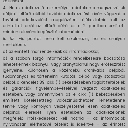
közlésekor.
4. Ha az adatkezelő a személyes adatokon a megszerzésük
céljától eltérő célból további adatkezelést kíván végezni, a
további adatkezelést megelőzően tájékoztatnia kell az
érintettet erről az eltérő célról és a 2. pontban említett
minden releváns kiegészítő információról.
5. Az 1-5. pontot nem kell alkalmazni, ha és amilyen
mértékben:
a) az érintett már rendelkezik az információkkal;
b) a szóban forgó információk rendelkezésre bocsátása
lehetetlennek bizonyul, vagy aránytalanul nagy erőfeszítést
igényelne, különösen a közérdekű archiválás céljából,
tudományos és történelmi kutatási célból vagy statisztikai
célból, a Rendelet 89. cikk (1) bekezdésében foglalt feltételek
és garanciák figyelembevételével végzett adatkezelés
esetében, vagy amennyiben az e cikk (1) bekezdésében
említett kötelezettség valószínűsíthetően lehetetlenné
tenné vagy komolyan veszélyeztetné ezen adatkezelés
céljainak elérését. Ilyen esetekben az adatkezelőnek
megfelelő intézkedéseket kell hoznia – az információk
nyilvánosan elérhetővé tételét is ideértve – az érintett