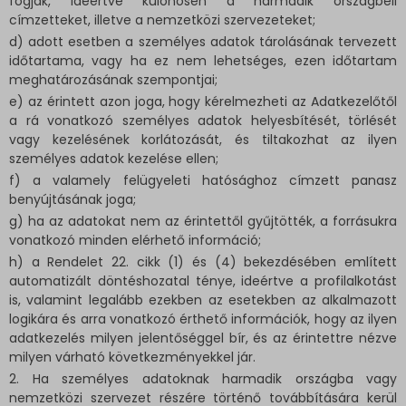
fogják, ideértve különösen a harmadik országbeli
címzetteket, illetve a nemzetközi szervezeteket;
d) adott esetben a személyes adatok tárolásának tervezett
időtartama, vagy ha ez nem lehetséges, ezen időtartam
meghatározásának szempontjai;
e) az érintett azon joga, hogy kérelmezheti az Adatkezelőtől
a rá vonatkozó személyes adatok helyesbítését, törlését
vagy kezelésének korlátozását, és tiltakozhat az ilyen
személyes adatok kezelése ellen;
f) a valamely felügyeleti hatósághoz címzett panasz
benyújtásának joga;
g) ha az adatokat nem az érintettől gyűjtötték, a forrásukra
vonatkozó minden elérhető információ;
h) a Rendelet 22. cikk (1) és (4) bekezdésében említett
automatizált döntéshozatal ténye, ideértve a profilalkotást
is, valamint legalább ezekben az esetekben az alkalmazott
logikára és arra vonatkozó érthető információk, hogy az ilyen
adatkezelés milyen jelentőséggel bír, és az érintettre nézve
milyen várható következményekkel jár.
2. Ha személyes adatoknak harmadik országba vagy
nemzetközi szervezet részére történő továbbítására kerül