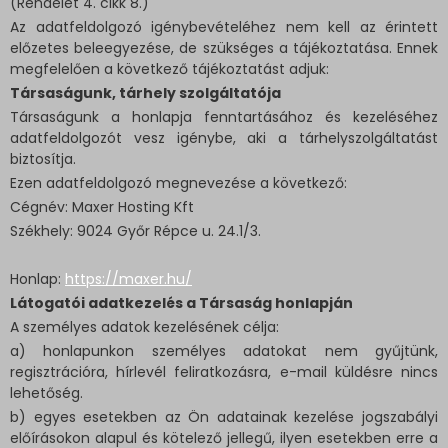
(Rendelet 4. cikk 8.)
Az adatfeldolgozó igénybevételéhez nem kell az érintett
előzetes beleegyezése, de szükséges a tájékoztatása. Ennek
megfelelően a következő tájékoztatást adjuk:
Társaságunk, tárhely szolgáltatója
Társaságunk a honlapja fenntartásához és kezeléséhez
adatfeldolgozót vesz igénybe, aki a tárhelyszolgáltatást
biztosítja.
Ezen adatfeldolgozó megnevezése a következő:
Cégnév: Maxer Hosting Kft
Székhely: 9024 Győr Répce u. 24.1/3.
Honlap:
https://maxer.hu/
Látogatói adatkezelés a Társaság honlapján
A személyes adatok kezelésének célja:
a) honlapunkon személyes adatokat nem gyűjtünk,
regisztrációra, hírlevél feliratkozásra, e-mail küldésre nincs
lehetőség.
b) egyes esetekben az Ön adatainak kezelése jogszabályi
előírásokon alapul és kötelező jellegű, ilyen esetekben erre a