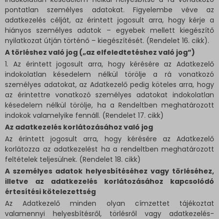
pontatlan személyes adatokat. Figyelembe véve az
adatkezelés célját, az érintett jogosult arra, hogy kérje a
hiányos személyes adatok – egyebek mellett kiegészítő
nyilatkozat útján történő – kiegészítését. (Rendelet 16. cikk).
A törléshez való jog („az elfeledtetéshez való jog”)
1. Az érintett jogosult arra, hogy kérésére az Adatkezelő
indokolatlan késedelem nélkül törölje a rá vonatkozó
személyes adatokat, az Adatkezelő pedig köteles arra, hogy
az érintettre vonatkozó személyes adatokat indokolatlan
késedelem nélkül törölje, ha a Rendeltben meghatározott
indokok valamelyike fennáll. (Rendelet 17. cikk)
Az adatkezelés korlátozásához való jog
Az érintett jogosult arra, hogy kérésére az Adatkezelő
korlátozza az adatkezelést ha a rendeltben meghatározott
feltételek teljesülnek. (Rendelet 18. cikk)
A személyes adatok helyesbítéséhez vagy törléséhez,
illetve az adatkezelés korlátozásához kapcsolódó
értesítési kötelezettség
Az Adatkezelő minden olyan címzettet tájékoztat
valamennyi helyesbítésről, törlésről vagy adatkezelés-