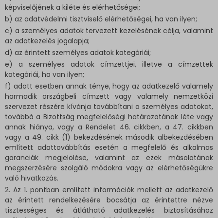
képviselőjének a kiléte és elérhetőségei;
b) az adatvédelmi tisztviselő elérhetőségei, ha van ilyen;
c) a személyes adatok tervezett kezelésének célja, valamint
az adatkezelés jogalapja;
d) az érintett személyes adatok kategóriái;
e) a személyes adatok címzettjei, illetve a címzettek
kategóriái, ha van ilyen;
f) adott esetben annak ténye, hogy az adatkezelő valamely
harmadik országbeli címzett vagy valamely nemzetközi
szervezet részére kívánja továbbítani a személyes adatokat,
továbbá a Bizottság megfelelőségi határozatának léte vagy
annak hiánya, vagy a Rendelet 46. cikkben, a 47. cikkben
vagy a 49. cikk (1) bekezdésének második albekezdésében
említett adattovábbítás esetén a megfelelő és alkalmas
garanciák megjelölése, valamint az ezek másolatának
megszerzésére szolgáló módokra vagy az elérhetőségükre
való hivatkozás.
2. Az 1. pontban említett információk mellett az adatkezelő
az érintett rendelkezésére bocsátja az érintettre nézve
tisztességes és átlátható adatkezelés biztosításához