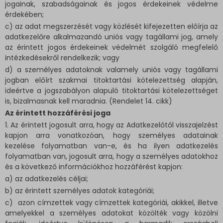
jogainak, szabadságainak és jogos érdekeinek védelme
érdekében;
c) az adat megszerzését vagy közlését kifejezetten előírja az
adatkezelőre alkalmazandó uniós vagy tagállami jog, amely
az érintett jogos érdekeinek védelmét szolgáló megfelelő
intézkedésekről rendelkezik; vagy
d) a személyes adatoknak valamely uniós vagy tagállami
jogban előírt szakmai titoktartási kötelezettség alapján,
ideértve a jogszabályon alapuló titoktartási kötelezettséget
is, bizalmasnak kell maradnia. (Rendelet 14. cikk)
Az érintett hozzáférési joga
1. Az érintett jogosult arra, hogy az Adatkezelőtől visszajelzést
kapjon arra vonatkozóan, hogy személyes adatainak
kezelése folyamatban van-e, és ha ilyen adatkezelés
folyamatban van, jogosult arra, hogy a személyes adatokhoz
és a következő információkhoz hozzáférést kapjon:
a) az adatkezelés céljai;
b) az érintett személyes adatok kategóriái;
c) azon címzettek vagy címzettek kategóriái, akikkel, illetve
amelyekkel a személyes adatokat közölték vagy közölni