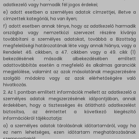
adatkezelő vagy harmadik fél jogos érdekei;
e) adott esetben a személyes adatok címzettjei, illetve a
címzettek kategóriái, ha van ilyen;
f) adott esetben annak ténye, hogy az adatkezelő harmadik
országba vagy nemzetközi szervezet részére kívánja
továbbítani a személyes adatokat, továbbá a Bizottság
megfelelőségi határozatának léte vagy annak hiánya, vagy a
Rendelet 46. cikkben, a 47. cikkben vagy a 49. cikk (1)
bekezdésének második albekezdésében említett
adattovábbítás esetén a megfelelő és alkalmas garanciák
megjelölése, valamint az azok másolatának megszerzésére
szolgáló módokra vagy az azok elérhetőségére való
hivatkozás.
2. Az 1. pontban említett információk mellett az adatkezelő a
személyes adatok megszerzésének időpontjában, annak
érdekében, hogy a tisztességes és átlátható adatkezelést
biztosítsa, az érintettet a következő kiegészítő
információkról tájékoztatja:
a) a személyes adatok tárolásának időtartamáról, vagy ha
ez nem lehetséges, ezen időtartam meghatározásának
szempontjairól;