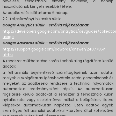
növelése, felhasználói élmény növelése, a honlap
használatának kényelmesebbé tétele.
Az adatkezelés időtartama 6 hónap.
2.2. Teljesítményt biztosító sütik:
Google Analytics sütik – erről itt tájékozódhat:
https://developers.google.com/analytics/devguides/collection
usage
Google AdWords sütik – erről itt tájékozódhat
:
https://support.google.com/adwords/answer/2407785?
hl=hu
A rendszer működtetése során technikailag rögzítésre kerülő
adatok:
a felhasználó bejelentkező számítógépének azon adatai,
melyek a szolgáltatás igénybevétele során generálódnak és
melyeket az adatkezelő rendszere a technikai folyamatok
automatikus eredményeként rögzít. Az automatikusan
rögzítésre kerülő adatokat a rendszer a felhasználó külön
nyilatkozata vagy cselekménye nélkül a belépéskor, illetve
kilépéskor automatikusan naplózza. Ezen adatok egyéb
személyes felhasználói adatokkal -törvény által kötelezővé