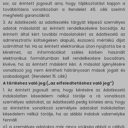
sor, az érintett jogosult arra, hogy tájékoztatást kapjon a
továbbításra vonatkozóan a Rendelet 46. cikk szerinti
megfelelő garanciákról.
3. Az Adatkezelő az adatkezelés tárgyát képező személyes
adatok másolatát az érintett rendelkezésére bocsátja. Az
érintett által kért további másolatokért az Adatkezelő az
adminisztratív költségeken alapuló, észszerű mértékű díjat
számíthat fel. Ha az érintett elektronikus úton nyújtotta be a
kérelmet, az információkat széles körben használt
elektronikus formátumban kell rendelkezésre bocsátani,
kivéve, ha az érintett másként kéri. A másolat igénylésére
vonatkozó jog nem érintheti hátrányosan mások jogait és
szabadságait. (Rendelet 15. cikk)
A törléshez való jog („az elfeledtetéshez való jog”)
1. Az érintett jogosult arra, hogy kérésére az Adatkezelő
indokolatlan késedelem nélkül törölje a rá vonatkozó
személyes adatokat, az Adatkezelő pedig köteles arra, hogy
az érintettre vonatkozó személyes adatokat indokolatlan
késedelem nélkül törölje, ha az alábbi indokok valamelyike
fennáll:
a) a személyes adatokra már nincs szükség abból a célból,