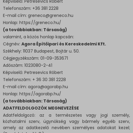
Képviselő: Petresevics Róbert
Telefonszám: +36 381 2228
E-mail cím: greneco@greneco.hu
Honlap: https://greneco.hu/
(a továbbiakban: Társaság)
valamint, a közös honlap kapcsán:
Cégnév:
Agora Építőipari és Kereskedelmi Kft.
Székhely: 11037 Budapest, Bojtár u. 50.
Cégjegyzékszám: 01-09-353671
Adószám: 1023080-2-41
Képviselő: Petresevics Róbert
Telefonszám: + 36 30 381 2228
E-mail cím: agora@agorabp.hu
Honlap: https://agorabp.hu/
(a továbbiakban: Társaság)
ADATFELDOLGOZÓK MEGNEVEZÉSE
Adatfeldolgozó: az a természetes vagy jogi személy,
közhatalmi szerv, ügynökség vagy bármely egyéb szerv,
amely az adatkezelő nevében személyes adatokat kezel;