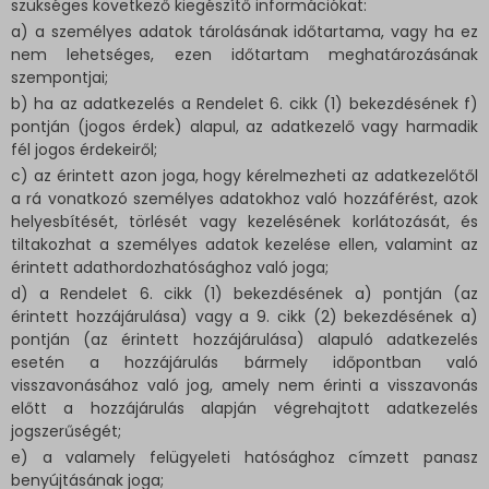
szükséges következő kiegészítő információkat:
a) a személyes adatok tárolásának időtartama, vagy ha ez
nem lehetséges, ezen időtartam meghatározásának
szempontjai;
b) ha az adatkezelés a Rendelet 6. cikk (1) bekezdésének f)
pontján (jogos érdek) alapul, az adatkezelő vagy harmadik
fél jogos érdekeiről;
c) az érintett azon joga, hogy kérelmezheti az adatkezelőtől
a rá vonatkozó személyes adatokhoz való hozzáférést, azok
helyesbítését, törlését vagy kezelésének korlátozását, és
tiltakozhat a személyes adatok kezelése ellen, valamint az
érintett adathordozhatósághoz való joga;
d) a Rendelet 6. cikk (1) bekezdésének a) pontján (az
érintett hozzájárulása) vagy a 9. cikk (2) bekezdésének a)
pontján (az érintett hozzájárulása) alapuló adatkezelés
esetén a hozzájárulás bármely időpontban való
visszavonásához való jog, amely nem érinti a visszavonás
előtt a hozzájárulás alapján végrehajtott adatkezelés
jogszerűségét;
e) a valamely felügyeleti hatósághoz címzett panasz
benyújtásának joga;