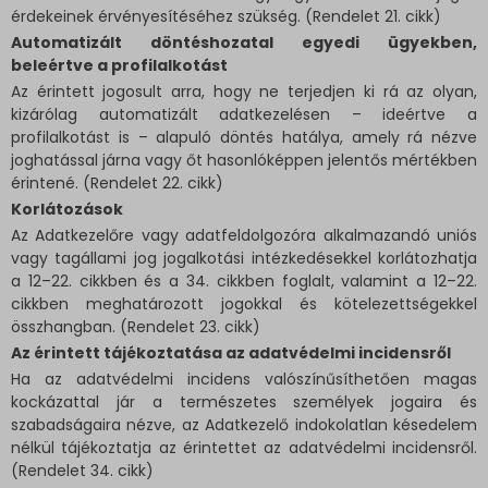
érdekeinek érvényesítéséhez szükség. (Rendelet 21. cikk)
Automatizált döntéshozatal egyedi ügyekben,
beleértve a profilalkotást
Az érintett jogosult arra, hogy ne terjedjen ki rá az olyan,
kizárólag automatizált adatkezelésen – ideértve a
profilalkotást is – alapuló döntés hatálya, amely rá nézve
joghatással járna vagy őt hasonlóképpen jelentős mértékben
érintené. (Rendelet 22. cikk)
Korlátozások
Az Adatkezelőre vagy adatfeldolgozóra alkalmazandó uniós
vagy tagállami jog jogalkotási intézkedésekkel korlátozhatja
a 12–22. cikkben és a 34. cikkben foglalt, valamint a 12–22.
cikkben meghatározott jogokkal és kötelezettségekkel
összhangban. (Rendelet 23. cikk)
Az érintett tájékoztatása az adatvédelmi incidensről
Ha az adatvédelmi incidens valószínűsíthetően magas
kockázattal jár a természetes személyek jogaira és
szabadságaira nézve, az Adatkezelő indokolatlan késedelem
nélkül tájékoztatja az érintettet az adatvédelmi incidensről.
(Rendelet 34. cikk)