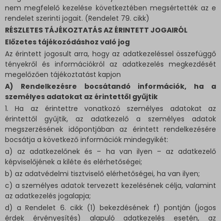
nem megfelelő kezelése következtében megsértették az e
rendelet szerinti jogait. (Rendelet 79. cikk)
RÉSZLETES TÁJÉKOZTATÁS AZ ÉRINTETT JOGAIRÓL
Előzetes tájékozódáshoz való jog
Az érintett jogosult arra, hogy az adatkezeléssel összefüggő
tényekről és információkról az adatkezelés megkezdését
megelőzően tájékoztatást kapjon
A) Rendelkezésre bocsátandó információk, ha a
személyes adatokat az érintettől gyűjtik
1. Ha az érintettre vonatkozó személyes adatokat az
érintettől gyűjtik, az adatkezelő a személyes adatok
megszerzésének időpontjában az érintett rendelkezésére
bocsátja a következő információk mindegyikét:
a) az adatkezelőnek és – ha van ilyen – az adatkezelő
képviselőjének a kiléte és elérhetőségei;
b) az adatvédelmi tisztviselő elérhetőségei, ha van ilyen;
c) a személyes adatok tervezett kezelésének célja, valamint
az adatkezelés jogalapja;
d) a Rendelet 6. cikk (1) bekezdésének f) pontján (jogos
érdek érvényesítés) alapuló adatkezelés esetén, az