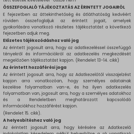
tett esetek kivételével -össze nem
ÖSSZEFOGLALÓ TÁJÉKOZTATÁS AZ ÉRINTETT JOGAIRÓL
E fejezetben az áttekinthetőség és átláthatóság kedvéért
röviden összefoglaljuk az érintett jogait, amelyek
gyakorlására vonatkozó részletes tájékoztatást a következő
fejezetben adjuk meg.
Előzetes tájékozódáshoz való jog
Az érintett jogosult arra, hogy az adatkezeléssel összefüggő
tényekről és információkról az adatkezelés megkezdését
megelőzően tájékoztatást kapjon. (Rendelet 13-14. cikk)
Az érintett hozzáférési joga
Az érintett jogosult arra, hogy az Adatkezelőtől visszajelzést
kapjon arra vonatkozóan, hogy személyes adatainak
kezelése folyamatban van-e, és ha ilyen adatkezelés
folyamatban van, jogosult arra, hogy a személyes adatokhoz
és a Rendeletben meghatározott kapcsolódó
információkhoz hozzáférést kapjon.
(Rendelet 15. cikk).
A helyesbítéshez való jog
Az érintett jogosult arra, hogy kérésére az Adatkezelő
indokolatlan késedelem nélkül helyesbítse a rá vonatkozó