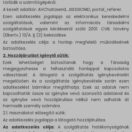
törlődik a számítógépéről.
A kezelt adatkör: AVChatUserId, JSESSIONID, portal_referer.
Ezen adatkezelés jogalapja az elektronikus kereskedelmi
szolgáltatások, valamint az információs társadalmi
szolgáltatások egyes kérdéseiről szóló 2001. CVIII. törvény
(Elkertv.) 13/A. § (3) bekezdése.
Az adatkezelés célja: a honlap megfelelő működésének
biztosítása.
2. Hozzájárulást igénylő sütik:
Ezek lehetőséget biztosítanak hogy a Társaság
megjegyezhesse a felhasználó honlappal kapcsolatos
választásait. A látogató a szolgáltatás igénybevételét
megelőzően és a szolgáltatás igénybevétele során ezen
adatkezelést bármikor megtilthatja. Ezek az adatok nem
kapcsolhatók össze az igénybe vevő azonosító adataival és
az igénybe vevő hozzájárulása nélkül nem adhatók át
harmadik személy számára.
2.1. Használatot elősegítő sütik:
Az adatkezelés jogalapja a látogató hozzájárulása.
Az adatkezelés célja:
A szolgáltatás hatékonyságának