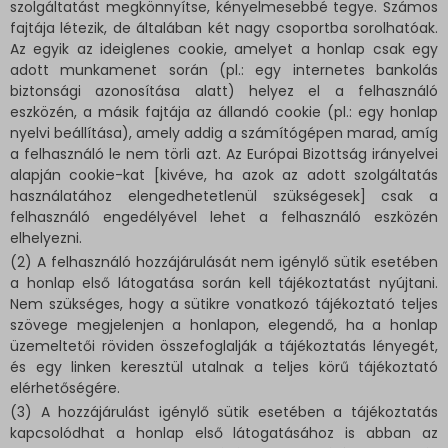
szolgáltatást megkönnyítse, kényelmesebbé tegye. Számos
fajtája létezik, de általában két nagy csoportba sorolhatóak.
Az egyik az ideiglenes cookie, amelyet a honlap csak egy
adott munkamenet során (pl.: egy internetes bankolás
biztonsági azonosítása alatt) helyez el a felhasználó
eszközén, a másik fajtája az állandó cookie (pl.: egy honlap
nyelvi beállítása), amely addig a számítógépen marad, amíg
a felhasználó le nem törli azt. Az Európai Bizottság irányelvei
alapján cookie-kat [kivéve, ha azok az adott szolgáltatás
használatához elengedhetetlenül szükségesek] csak a
felhasználó engedélyével lehet a felhasználó eszközén
elhelyezni.
(2) A felhasználó hozzájárulását nem igénylő sütik esetében
a honlap első látogatása során kell tájékoztatást nyújtani.
Nem szükséges, hogy a sütikre vonatkozó tájékoztató teljes
szövege megjelenjen a honlapon, elegendő, ha a honlap
üzemeltetői röviden összefoglalják a tájékoztatás lényegét,
és egy linken keresztül utalnak a teljes körű tájékoztató
elérhetőségére.
(3) A hozzájárulást igénylő sütik esetében a tájékoztatás
kapcsolódhat a honlap első látogatásához is abban az