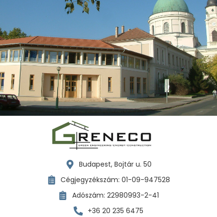
GRENECO
KFT.
Budapest, Bojtár u. 50
KAPCSOLAT
Cégjegyzékszám: 01-09-947528
Adószám: 22980993-2-41
+36 20 235 6475