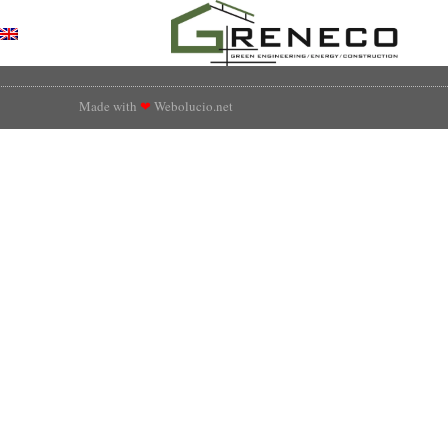
Made with
❤
Webolucio.net